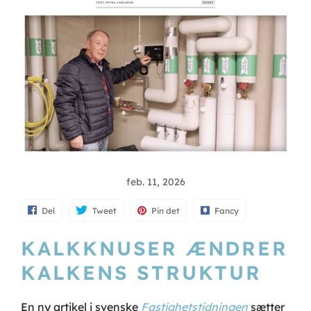
feb. 11, 2026
Del
Tweet
Pin det
Fancy
KALKKNUSER ÆNDRER
KALKENS STRUKTUR
En ny artikel i svenske
Fastighetstidningen
sætter